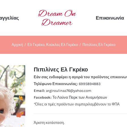
αγγελίας
Επικοινωνία
Αρχική
Ελ Γκρέκο
Κούκλες Ελ Γκρέκο
Πιπιλίνες Ελ Γκρέκο
Πιπιλίνες Ελ Γκρέκο
Εάν σας ενδιαφέρει η αγορά του προϊόντος επικοινω
Τηλέφωνο Επικοινωνίας:
6995894883
Email:
argiroulinaz76@yahoo.com
Facebook:
Το Λούνα Παρκ των Αναμνήσεων
*Όλες οι τιμές προϊόντων συμπεριλαμβάνουν το ΦΠΑ
Άριστη κατάσταση.