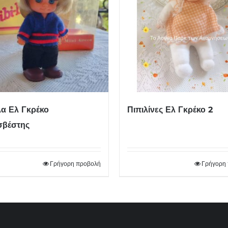
α Ελ Γκρέκο
Πιπιλίνες Ελ Γκρέκο 2
σβέστης
Γρήγορη προβολή
Γρήγορη