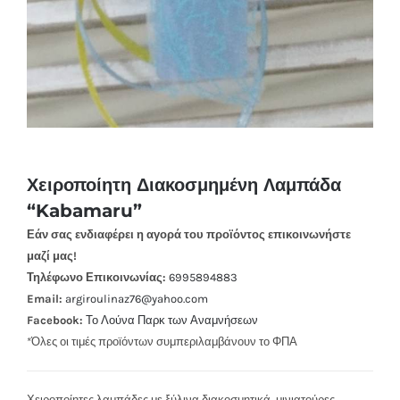
Χειροποίητη Διακοσμημένη Λαμπάδα
“Kabamaru”
Εάν σας ενδιαφέρει η αγορά του προϊόντος επικοινωνήστε
μαζί μας!
Τηλέφωνο Επικοινωνίας:
6995894883
Email:
argiroulinaz76@yahoo.com
Facebook:
Το Λούνα Παρκ των Αναμνήσεων
*Όλες οι τιμές προϊόντων συμπεριλαμβάνουν το ΦΠΑ
Χειροποίητες λαμπάδες με ξύλινα διακοσμητικά, μινιατούρες