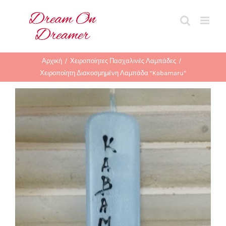
Μετάβαση
στο
περιεχόμενο
Αρχική
Χειροποίητες Πασχαλινές Λαμπάδες
Χειροποίητη Διακοσμημένη Λαμπάδα “Kabamaru”