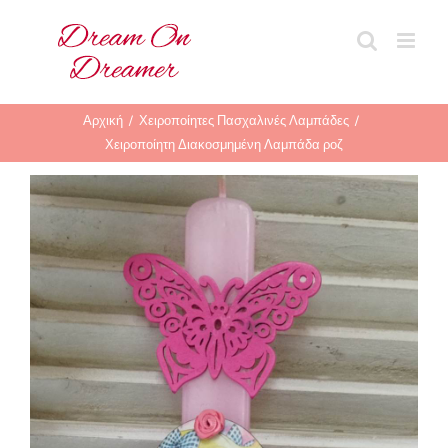
Μετάβαση
στο
περιεχόμενο
Αρχική
Χειροποίητες Πασχαλινές Λαμπάδες
Χειροποίητη Διακοσμημένη Λαμπάδα ροζ