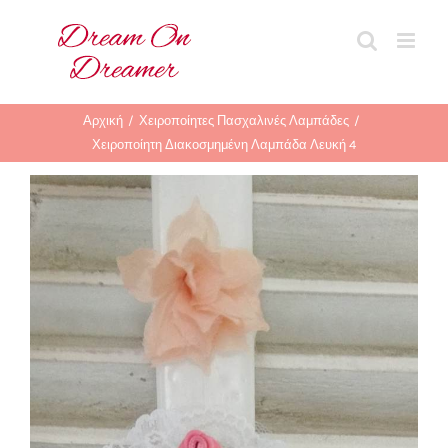
Μετάβαση
στο
περιεχόμενο
Αρχική
Χειροποίητες Πασχαλινές Λαμπάδες
Χειροποίητη Διακοσμημένη Λαμπάδα Λευκή 4