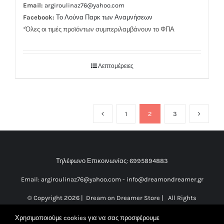
Email:
argiroulinaz76@yahoo.com
Facebook:
Το Λούνα Παρκ των Αναμνήσεων
*Όλες οι τιμές προϊόντων συμπεριλαμβάνουν το ΦΠΑ
Λεπτομέρειες
1
2
3
Τηλέφωνο Επικοινωνίας:
6995894883
Email:
argiroulinaz76@yahoo.com
-
info@dreamondreamer.gr
© Copyright
2026 | Dream on Dreamer Store | All Rights
Reserved |
Κατασκευή Ιστοσελίδας Vdesigns.gr
Χρησιμοποιούμε cookies για να σας προσφέρουμε