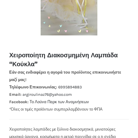
Χειροποίητη Διακοσμημένη Λαμπάδα
“Κούκλα”
Εάν σας ενδιαφέρει η αγορά του προϊόντος επικοινωνήστε
μαζί μας!
Τηλέφωνο Επικοινωνίας:
6995894883
Email:
argiroulinaz76@yahoo.com
Facebook:
Το Λούνα Παρκ των Αναμνήσεων
*Όλες οι τιμές προϊόντων συμπεριλαμβάνουν το ΦΠΑ
Χειροποίητες λαμπάδες με ξύλινα διακοσμητικά, μινιατούρες
μουσικά όργανα, κοσμήματα η ρετρό παιχνίδια σε ο,τι σχέδιο