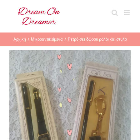
Μετάβαση
στο
περιεχόμενο
Αρχική
Μικροαντικείμενα
Ρετρό σετ δώρου ρολόι και στυλό