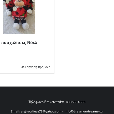
 πασχαλίτσες Νόελ
Γρήγορη προβολή
Τηλέφωνο Επικοινωνίας:
6995894883
Email:
argiroulinaz76@yahoo.com
-
info@dreamondreamer.gr