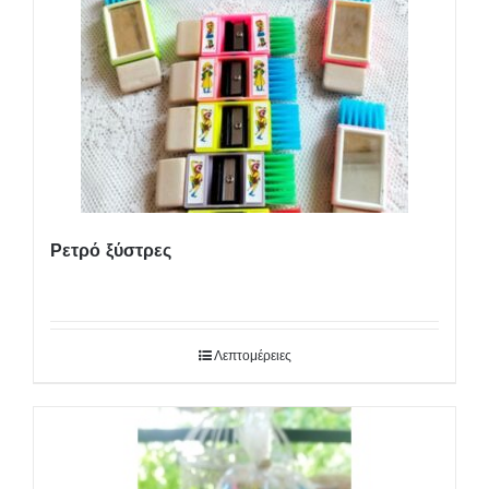
Ρετρό ξύστρες
Λεπτομέρειες