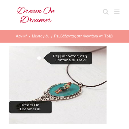
Μετάβαση
στο
περιεχόμενο
Αρχική
Μενταγιόν
Ρεμβάζοντας στη Φοντάνα ντι Τρέβι