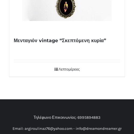
Μενταγιόν vintage “Σκεπτόμενη κυρία”
Λεπτομέρειες
Τηλέφωνο Επικοινωνίας:
6995894883
Email:
argiroulinaz76@yahoo.com
-
info@dreamondreamer.gr