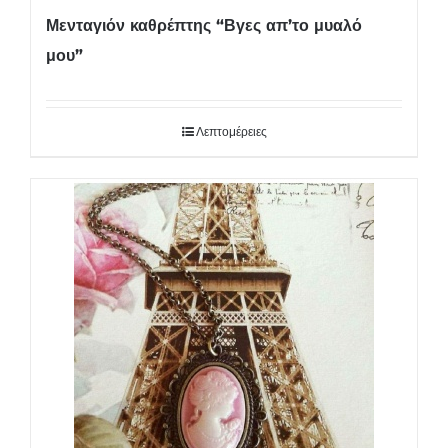
Μενταγιόν καθρέπτης “Βγες απ’το μυαλό
μου”
Λεπτομέρειες