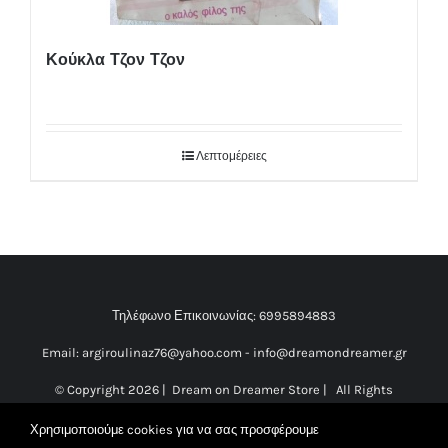
Κούκλα Τζον Τζον
Λεπτομέρειες
Τηλέφωνο Επικοινωνίας:
6995894883
Email:
argiroulinaz76@yahoo.com
-
info@dreamondreamer.gr
© Copyright
2026 | Dream on Dreamer Store | All Rights
Reserved |
Κατασκευή Ιστοσελίδας Vdesigns.gr
Χρησιμοποιούμε cookies για να σας προσφέρουμε