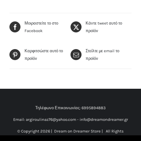
Μοιραστείτε το στο
Κάντε tweet αυτό το
Facebook
προϊόν
Καρφιτσώστε αυτό το
Στείλτε με email το
προϊόν
προϊόν
Τηλέφωνο Επικοινωνίας:
6995894883
Email:
argiroulinaz76@yahoo.com
-
info@dreamondreamer.gr
© Copyright
2026 | Dream on Dreamer Store | All Rights
Reserved |
Κατασκευή Ιστοσελίδας Vdesigns.gr